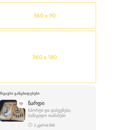
360 x 90
360 x 180
ᲛᲡᲒᲐᲕᲡᲘ ᲒᲐᲜᲪᲮᲐᲓᲔᲑᲔᲑᲘ
ნარდი
სპორტი და დასვენება,
სამაგიდო თამაშები
2 კვირის წინ