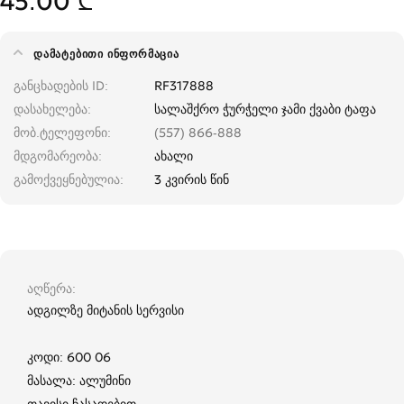
45.00 ₾
ᲓᲐᲛᲐᲢᲔᲑᲘᲗᲘ ᲘᲜᲤᲝᲠᲛᲐᲪᲘᲐ
განცხადების ID
RF317888
დასახელება
სალაშქრო ჭურჭელი ჯამი ქვაბი ტაფა
მობ.ტელეფონი
(557) 866-888
მდგომარეობა
ახალი
გამოქვეყნებულია
3 კვირის წინ
აღწერა
ადგილზე მიტანის სერვისი
კოდი: 600 06
მასალა: ალუმინი
თავისი ჩასადებით