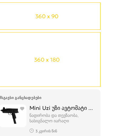
360 x 90
360 x 180
ᲛᲡᲒᲐᲕᲡᲘ ᲒᲐᲜᲪᲮᲐᲓᲔᲑᲔᲑᲘ
Mini Uzi უზი ავტომატი სტარტოვკა
ნადირობა და თევზაობა,
სასიგნალო იარაღი
3 კვირის წინ