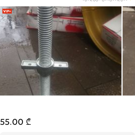
VIP+
55.00 ₾