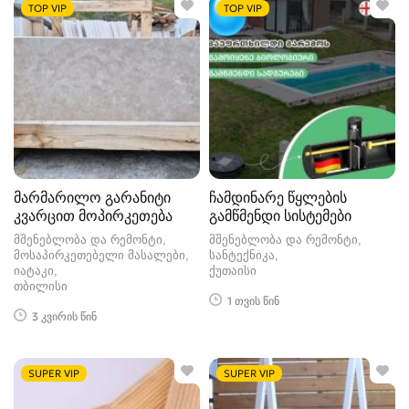
TOP VIP
TOP VIP
მარმარილო გარანიტი
ჩამდინარე წყლების
კვარცით მოპირკეთება
გამწმენდი სისტემები
მშენებლობა და რემონტი,
მშენებლობა და რემონტი,
მოსაპირკეთებელი მასალები,
სანტექნიკა
იატაკი
ქუთაისი
თბილისი
1 თვის წინ
3 კვირის წინ
SUPER VIP
SUPER VIP