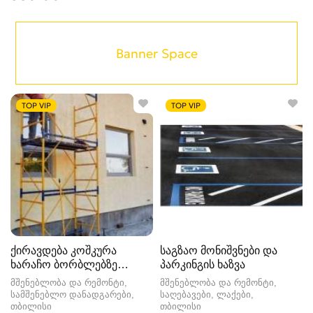
Banner Space
TOP VIP
TOP VIP
ქირავდება კოშკურა
საგზაო მონიშვნები და
ხარაჩო ბორბლებზე
პარკინგის ხაზვა
(xaracho) გაქირავება
მშენებლობა და რემონტი,
მშენებლობა და რემონტი,
სამშენებლო დანადგარები
საღებავები, ლაქები
თბილისი
თბილისი