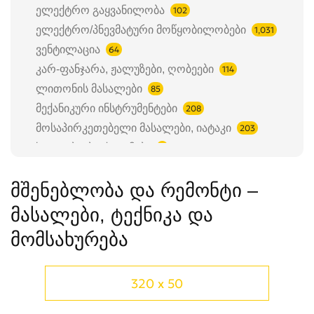
ელექტრო გაყვანილობა
102
ელექტრო/პნევმატური მოწყობილობები
1,031
ვენტილაცია
64
კარ-ფანჯარა, ჟალუზები, ღობეები
114
ლითონის მასალები
85
მექანიკური ინსტრუმენტები
208
მოსაპირკეთებელი მასალები, იატაკი
203
საკეტები, ბოქლომები
7
სამშენებლო დანადგარები
204
მშენებლობა და რემონტი –
სამშენებლო მასალები
197
სანტექნიკა
675
მასალები, ტექნიკა და
საღებავები, ლაქები
83
მომსახურება
სახარჯი ინსტრუმენტები
53
სხვა
355
320 x 50
ხის მასალები
277
Ძაბვის მარეგულირებელი
4