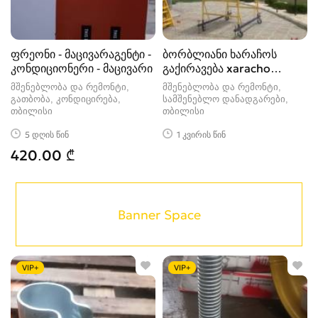
ფრეონი - მაცივარაგენტი -
ბორბლიანი ხარაჩოს
კონდიციონერი - მაცივარი
გაქირავება xaracho
ქირით ქირავდე
მშენებლობა და რემონტი,
მშენებლობა და რემონტი,
გათბობა, კონდიცირება
სამშენებლო დანადგარები
თბილისი
თბილისი
5 დღის წინ
1 კვირის წინ
420.00 ₾
Banner Space
VIP+
VIP+