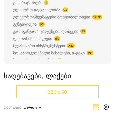
გენერატორები
1
ელექტრო გაყვანილობა
94
ელექტრო/პნევმატური მოწყობილობები
1,030
ვენტილაცია
65
კარ-ფანჯარა, ჟალუზები, ღობეები
97
ლითონის მასალები
64
მექანიკური ინსტრუმენტები
207
მოსაპირკეთებელი მასალები, იატაკი
191
საკეტები, ბოქლომები
6
სამშენებლო დანადგარები
196
საღებავები, ლაქები
სამშენებლო მასალები
190
სანტექნიკა
768
საღებავები, ლაქები
83
320 x 50
სახარჯი ინსტრუმენტები
53
სხვა
374
დალაგება:
ᲗᲐᲠᲘᲦᲘ
ხის მასალები
277