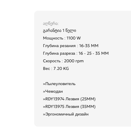
აღწერა
გარანტია 1 წელი
Мощность : 1100 W
Глубина резания : 16-35 MM
Глубина разреза : 16 - 25 - 35 MM
Скорость : 2000 rpm
Вес : 7.20 KG
»Пылеуловитель
»Чемодан
»RDY13974 Лезвия (25MM)
»RDY13975 Лезвия (35MM)
»Эргономичный дизайн