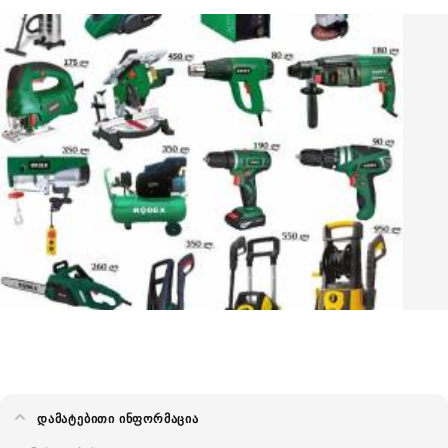
ᲓᲐᲛᲐᲢᲔᲑᲘᲗᲘ ᲘᲜᲤᲝᲠᲛᲐᲪᲘᲐ