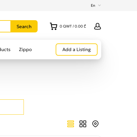
En
0
QWT
/
0.00 ₾
ducts
Zippo
Add a Listing