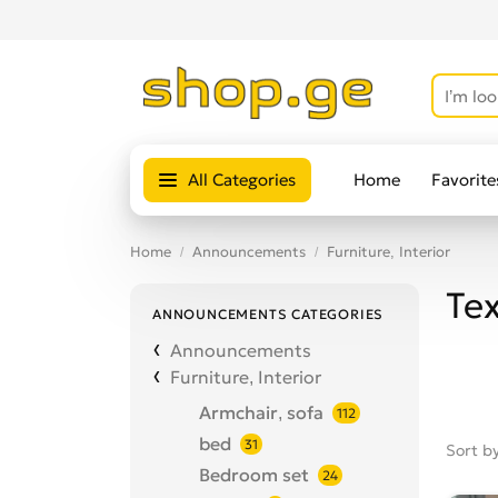
All Categories
Home
Favorite
Home
Announcements
Furniture, Interior
Tex
ANNOUNCEMENTS CATEGORIES
Announcements
Furniture, Interior
Armchair, sofa
112
bed
31
Sort b
Bedroom set
24