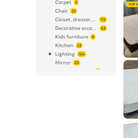
Carpet
3
TOP V
Chair
25
Closet, dresser, shelf
115
Decorative accessories
63
Kids furniture
9
Kitchen
23
Lighting
104
Mirror
20
Office furniture
18
Other
36
Pump
3
Room clock
27
Room kits
34
Table
80
Textiles and linen
123
Yard Inventory
113