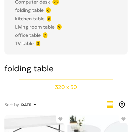
Computer desk
25
folding table
6
kitchen table
8
Living room table
9
office table
7
TV table
3
folding table
320 x 50
Sort by:
DATE