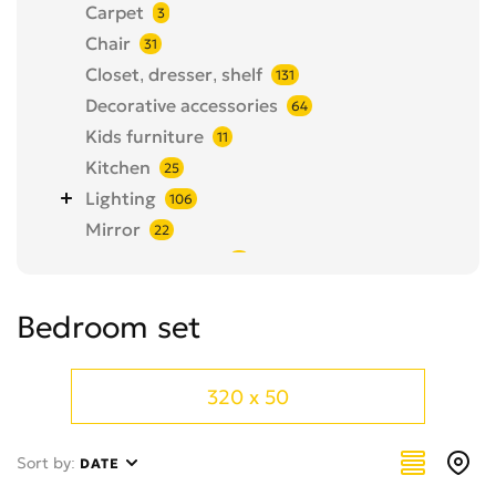
Carpet
3
Chair
31
Closet, dresser, shelf
131
Decorative accessories
64
Kids furniture
11
Kitchen
25
Lighting
106
Mirror
22
Office furniture
18
Other
46
Bedroom set
Pump
3
Room clock
29
Room kits
38
320 x 50
Table
94
Textiles and linen
126
Sort by:
DATE
Yard Inventory
121