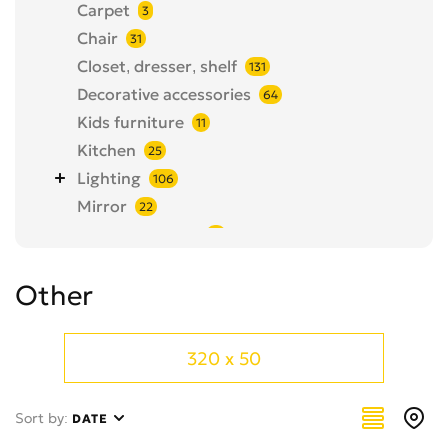
Carpet
3
Chair
31
Closet, dresser, shelf
131
Decorative accessories
64
Kids furniture
11
Kitchen
25
Lighting
106
Mirror
22
Office furniture
18
Other
46
Other
Pump
3
Room clock
29
Room kits
38
320 x 50
Table
94
Textiles and linen
126
Sort by:
DATE
Yard Inventory
121