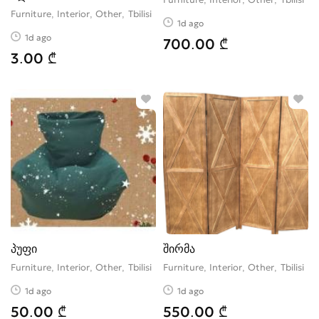
Furniture, Interior, Other
Tbilisi
1d ago
1d ago
700.00 ₾
3.00 ₾
პუფი
შირმა
Furniture, Interior, Other
Tbilisi
Furniture, Interior, Other
Tbilisi
1d ago
1d ago
50.00 ₾
550.00 ₾