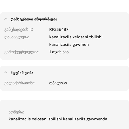
ᲓᲐᲛᲐᲢᲔᲑᲘᲗᲘ ᲘᲜᲤᲝᲠᲛᲐᲪᲘᲐ
განცხადების ID
RF236487
დასახელება
kanalizaciis xelosani tbilishi
kanalizaciis gawmen
გამოქვეყნებულია
1 თვის წინ
ᲛᲓᲔᲑᲐᲠᲔᲝᲑᲐ
ქალაქი/რაიონი
თბილისი
აღწერა
kanalizaciis xelosani tbilishi kanalizaciis gawmenda