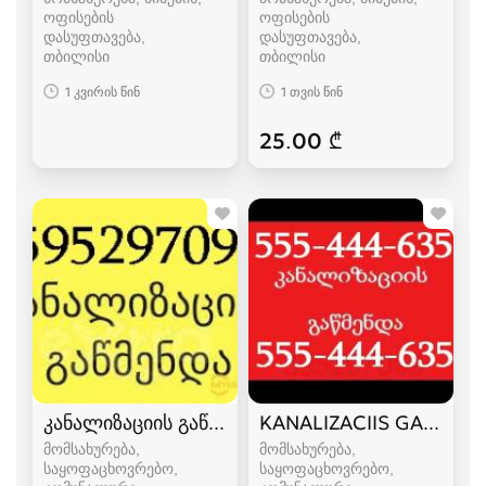
ოფისების
ოფისების
დასუფთავება
დასუფთავება
თბილისი
თბილისი
1 კვირის წინ
1 თვის წინ
25.00 ₾
კანალიზაციის გაწმენდა ბინებში ოფისებში
KANALIZACIIS GAWMEND
მომსახურება,
მომსახურება,
საყოფაცხოვრებო,
საყოფაცხოვრებო,