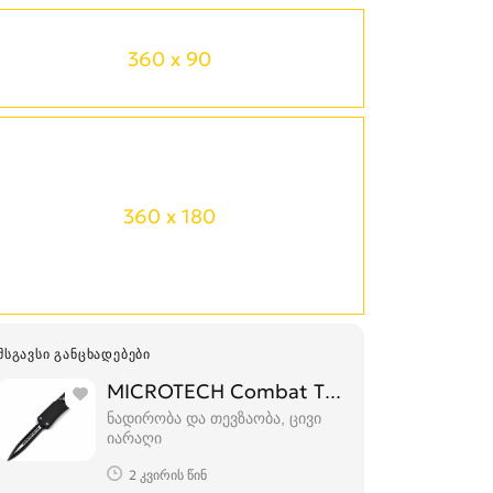
360 x 90
360 x 180
ᲛᲡᲒᲐᲕᲡᲘ ᲒᲐᲜᲪᲮᲐᲓᲔᲑᲔᲑᲘ
MICROTECH Combat Troodon დანა დან
ნადირობა და თევზაობა, ცივი
იარაღი
2 კვირის წინ