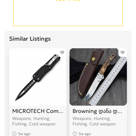
Similar Listings
MICROTECH Combat Troodon დანა დანები
Browning დანა დანები
Weapons, Hunting,
Weapons, Hunting,
Fishing, Cold weapon
Fishing, Cold weapon
3w ago
3w ago