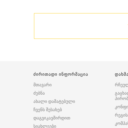
ძირითადი ინფორმაცია
დახმ
მთავარი
რჩეუ
ძებნა
გაცხა
პირობ
ახალი დამატებული
კონფ
ჩვენს შესახებ
რეგის
დაგვიკავშირდით
კომპა
სიახლეები