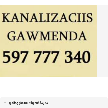
ᲓᲐᲛᲐᲢᲔᲑᲘᲗᲘ ᲘᲜᲤᲝᲠᲛᲐᲪᲘᲐ