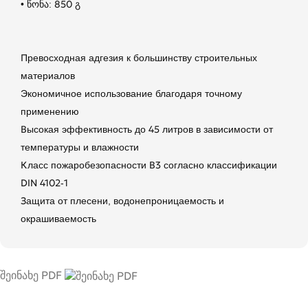
• წონა: 850 გ
Превосходная адгезия к большинству строительных
материалов
Экономичное использование благодаря точному
применению
Высокая эффективность до 45 литров в зависимости от
температуры и влажности
Класс пожаробезопасности В3 согласно классификации
DIN 4102-1
Защита от плесени, водонепроницаемость и
окрашиваемость
შეინახე PDF