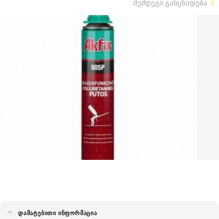
შემდეგი განცხადება
ᲓᲐᲛᲐᲢᲔᲑᲘᲗᲘ ᲘᲜᲤᲝᲠᲛᲐᲪᲘᲐ