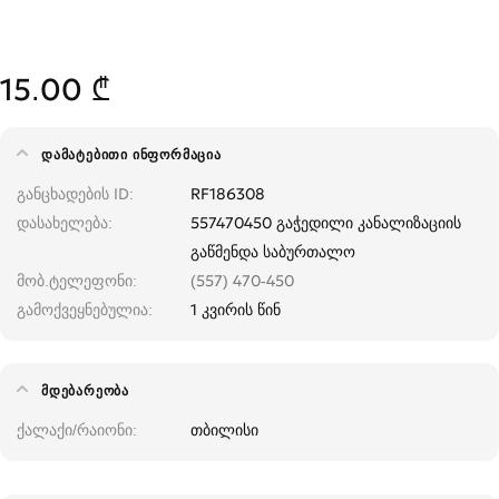
15.00 ₾
ᲓᲐᲛᲐᲢᲔᲑᲘᲗᲘ ᲘᲜᲤᲝᲠᲛᲐᲪᲘᲐ
განცხადების ID
RF186308
დასახელება
557470450 გაჭედილი კანალიზაციის
გაწმენდა საბურთალო
მობ.ტელეფონი
(557) 470-450
გამოქვეყნებულია
1 კვირის წინ
ᲛᲓᲔᲑᲐᲠᲔᲝᲑᲐ
ქალაქი/რაიონი
თბილისი