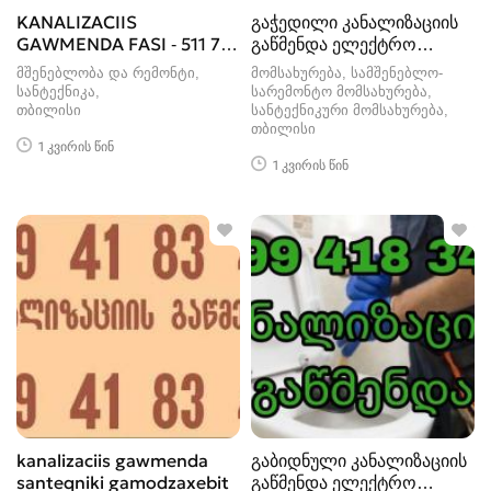
KANALIZACIIS
გაჭედილი კანალიზაციის
GAWMENDA FASI - 511 77
გაწმენდა ელექტრო
75 79
ტროსით
მშენებლობა და რემონტი,
მომსახურება, სამშენებლო-
სანტექნიკა
სარემონტო მომსახურება,
თბილისი
სანტექნიკური მომსახურება
თბილისი
1 კვირის წინ
1 კვირის წინ
kanalizaciis gawmenda
გაბიდნული კანალიზაციის
santeqniki gamodzaxebit
გაწმენდა ელექტრო