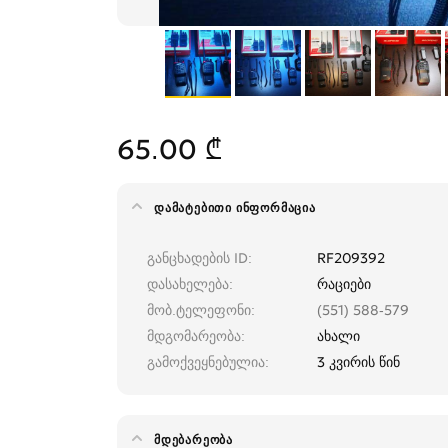
65.00 ₾
ᲓᲐᲛᲐᲢᲔᲑᲘᲗᲘ ᲘᲜᲤᲝᲠᲛᲐᲪᲘᲐ
განცხადების ID
RF209392
დასახელება
რაციები
მობ.ტელეფონი
(551) 588-579
მდგომარეობა
ახალი
გამოქვეყნებულია
3 კვირის წინ
ᲛᲓᲔᲑᲐᲠᲔᲝᲑᲐ