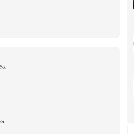
რს.
ით.