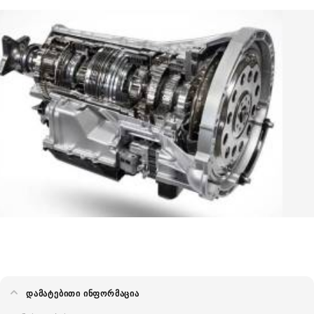
ᲓᲐᲛᲐᲢᲔᲑᲘᲗᲘ ᲘᲜᲤᲝᲠᲛᲐᲪᲘᲐ