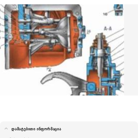
ᲓᲐᲛᲐᲢᲔᲑᲘᲗᲘ ᲘᲜᲤᲝᲠᲛᲐᲪᲘᲐ