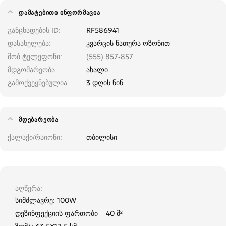
ᲓᲐᲛᲐᲢᲔᲑᲘᲗᲘ ᲘᲜᲤᲝᲠᲛᲐᲪᲘᲐ
განცხადების ID
RF586941
დასახელება
კვარცის ნათურა ოზონით
მობ.ტელეფონი
(555) 857-857
მდგომარეობა
ახალი
გამოქვეყნებულია
3 დღის წინ
ᲛᲓᲔᲑᲐᲠᲔᲝᲑᲐ
ქალაქი/რაიონი
თბილისი
აღწერა
სიმძლავრე: 100W
დეზინფექციის ფართობი – 40 მ²