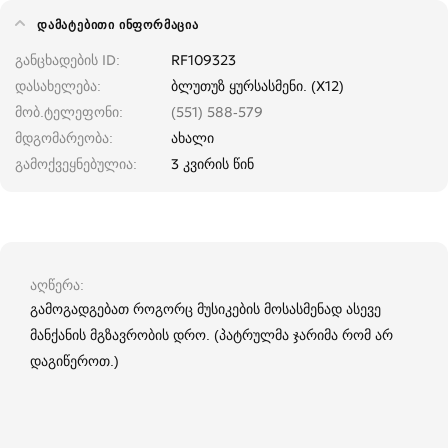
ᲓᲐᲛᲐᲢᲔᲑᲘᲗᲘ ᲘᲜᲤᲝᲠᲛᲐᲪᲘᲐ
განცხადების ID
RF109323
დასახელება
ბლუთუზ ყურსასმენი. (X12)
მობ.ტელეფონი
(551) 588-579
მდგომარეობა
ახალი
გამოქვეყნებულია
3 კვირის წინ
აღწერა
გამოგადგებათ როგორც მუსიკების მოსასმენად ასევე
მანქანის მგზავრობის დრო. (პატრულმა ჯარიმა რომ არ
დაგიწეროთ.)