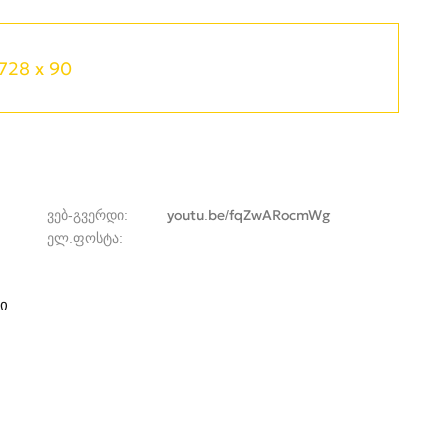
728 x 90
ვებ-გვერდი
youtu.be/fqZwARocmWg
ელ.ფოსტა
ი