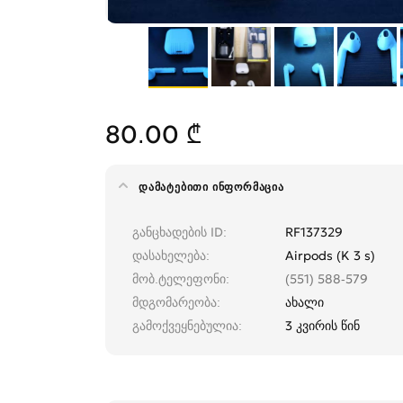
80.00 ₾
ᲓᲐᲛᲐᲢᲔᲑᲘᲗᲘ ᲘᲜᲤᲝᲠᲛᲐᲪᲘᲐ
განცხადების ID
RF137329
დასახელება
Airpods (K 3 s)
მობ.ტელეფონი
(551) 588-579
მდგომარეობა
ახალი
გამოქვეყნებულია
3 კვირის წინ