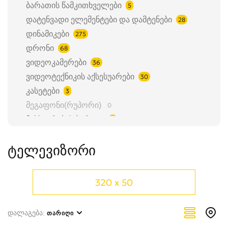
ბარათის წამკითხველები
5
დატენვადი ელემენტები და დამტენები
28
დინამიკები
275
დრონი
68
ვიდეოკამერები
36
ვიდეოტექნიკის აქსესუარები
30
კასეტები
3
მეგაფონი(რუპორი)
0
მეხსიერების ბარათი
5
მუსიკალური ტექნიკა
29
ტელევიზორი
ობიექტივი
4
სხვა
43
ტელევიზორი
41
320 x 50
ტელესკოპი
12
ტვ მოწყობილობები და აქსესუარები
27
დალაგება:
ᲗᲐᲠᲘᲦᲘ
ფოტოკამერა
39