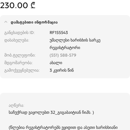
230.00 ₾
ᲓᲐᲛᲐᲢᲔᲑᲘᲗᲘ ᲘᲜᲤᲝᲠᲛᲐᲪᲘᲐ
განცხადების ID
RF155543
დასახელება
უმაღლესი ხარისხის სარკე
რეგისტრატორი
მობ.ტელეფონი
(551) 588-579
მდგომარეობა
ახალი
გამოქვეყნებულია
3 კვირის წინ
აღწერა
საჩუქრად ვაყოლებთ 32_გიგაბაიტიან ჩიპს. )
(წლებია რეგისტრატორებს ვყიდით და ასეთი ხარისხიანი