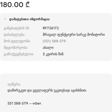
180.00 ₾
ᲓᲐᲛᲐᲢᲔᲑᲘᲗᲘ ᲘᲜᲤᲝᲠᲛᲐᲪᲘᲐ
განცხადების ID
RF726172
დასახელება
მრავალ ფუნქციური სარკე მონიტორი
მობ.ტელეფონი
(551) 588-579
მდგომარეობა
ახალი
გამოქვეყნებულია
3 კვირის წინ
აღწერა
დამირეკეთ და ყველაფერს უკეთესად აგიხსნით.
551 588-579.---viber.