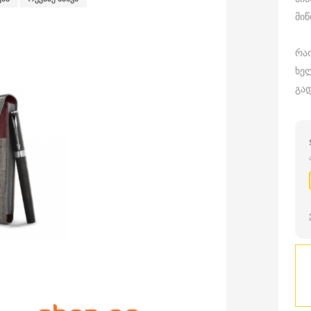
მი
რა
ხე
გად