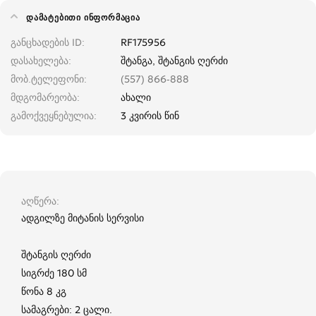
ᲓᲐᲛᲐᲢᲔᲑᲘᲗᲘ ᲘᲜᲤᲝᲠᲛᲐᲪᲘᲐ
განცხადების ID
RF175956
დასახელება
შტანგა, შტანგის ღერძი
მობ.ტელეფონი
(557) 866-888
მდგომარეობა
ახალი
გამოქვეყნებულია
3 კვირის წინ
აღწერა
ადგილზე მიტანის სერვისი
შტანგის ღერძი
სიგრძე 180 სმ
წონა 8 კგ
სამაგრები: 2 ცალი.