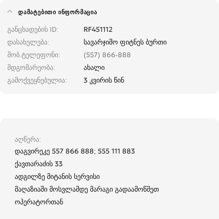
ᲓᲐᲛᲐᲢᲔᲑᲘᲗᲘ ᲘᲜᲤᲝᲠᲛᲐᲪᲘᲐ
განცხადების ID
RF451112
დასახელება
სავარჯიშო ფიტნეს ბურთი
მობ.ტელეფონი
(557) 866-888
მდგომარეობა
ახალი
გამოქვეყნებულია
3 კვირის წინ
აღწერა
დაგვირეკე 557 866 888; 555 111 883
ქავთარაძის 33
ადგილზე მიტანის სერვისი
მაღაზიაში მოსვლამდე მარაგი გადაამოწმეთ
ოპერატორთან