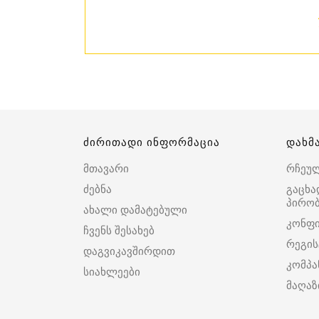
ძირითადი ინფორმაცია
დახმ
მთავარი
რჩეუ
ძებნა
გაცხა
პირობ
ახალი დამატებული
კონფ
ჩვენს შესახებ
რეგის
დაგვიკავშირდით
კომპა
სიახლეები
მაღაზ