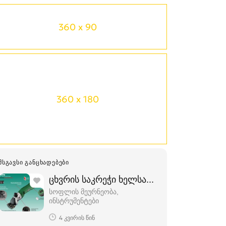
360 x 90
360 x 180
ᲛᲡᲒᲐᲕᲡᲘ ᲒᲐᲜᲪᲮᲐᲓᲔᲑᲔᲑᲘ
ცხვრის საკრეჭი ხელსაწყო RODEX RDX92
სოფლის მეურნეობა,
ინსტრუმენტები
4 კვირის წინ