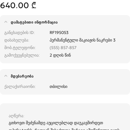
640.00 ₾
ᲓᲐᲛᲐᲢᲔᲑᲘᲗᲘ ᲘᲜᲤᲝᲠᲛᲐᲪᲘᲐ
განცხადების ID
RF195053
დასახელება
პერმანენტული მაკიაჟის ნაკრები 3
მობ.ტელეფონი
(555) 857-857
გამოქვეყნებულია
2 დღის წინ
ᲛᲓᲔᲑᲐᲠᲔᲝᲑᲐ
ქალაქი/რაიონი
თბილისი
აღწერა
გთხოვთ შეძენამდე აუცილებლად დაუკავშირდეთ