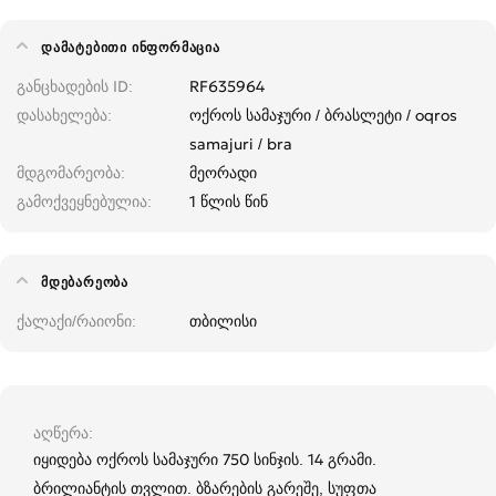
ᲓᲐᲛᲐᲢᲔᲑᲘᲗᲘ ᲘᲜᲤᲝᲠᲛᲐᲪᲘᲐ
განცხადების ID
RF635964
დასახელება
ოქროს სამაჯური / ბრასლეტი / oqros
samajuri / bra
მდგომარეობა
მეორადი
გამოქვეყნებულია
1 წლის წინ
ᲛᲓᲔᲑᲐᲠᲔᲝᲑᲐ
ქალაქი/რაიონი
თბილისი
აღწერა
იყიდება ოქროს სამაჯური 750 სინჯის. 14 გრამი.
ბრილიანტის თვლით. ბზარების გარეშე, სუფთა