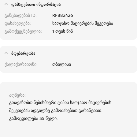
ᲓᲐᲛᲐᲢᲔᲑᲘᲗᲘ ᲘᲜᲤᲝᲠᲛᲐᲪᲘᲐ
განცხადების ID
RF882426
დასახელება
საოჯახო მაცივრების შეკეთება
გამოქვეყნებულია
1 თვის წინ
ᲛᲓᲔᲑᲐᲠᲔᲝᲑᲐ
ქალაქი/რაიონი
თბილისი
აღწერა
გთავაზობთ ნებისმიერი ტიპის საოჯახო მაცივრების
შეკეთებას ადგილზე გამოძახებით გარანტიით.
გამოცდილება 35 წელი.