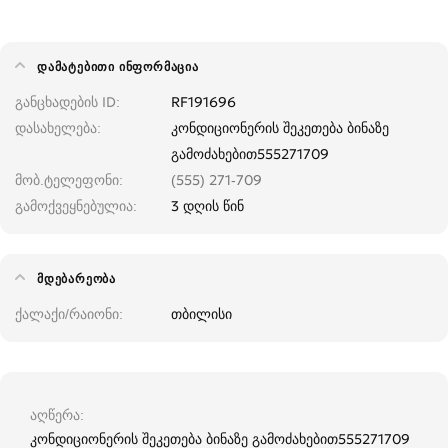
ᲓᲐᲛᲐᲢᲔᲑᲘᲗᲘ ᲘᲜᲤᲝᲠᲛᲐᲪᲘᲐ
განცხადების ID
RF191696
დასახელება
კონდიციონერის შეკეთება ბინაზე
გამოძახებით555271709
მობ.ტელეფონი
(555) 271-709
გამოქვეყნებულია
3 დღის წინ
ᲛᲓᲔᲑᲐᲠᲔᲝᲑᲐ
ქალაქი/რაიონი
თბილისი
აღწერა
კონდიციონერის შეკეთება ბინაზე გამოძახებით555271709