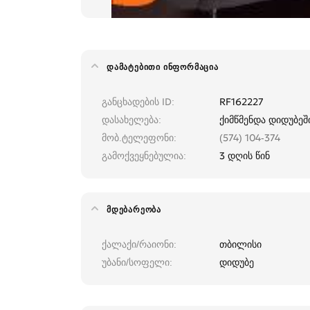
ᲓᲐᲛᲐᲢᲔᲑᲘᲗᲘ ᲘᲜᲤᲝᲠᲛᲐᲪᲘᲐ
განცხადების ID
RF162227
დასახელება
ქიმწმენდა დიდუბეში
მობ.ტელეფონი
(574) 104-374
გამოქვეყნებულია
3 დღის წინ
ᲛᲓᲔᲑᲐᲠᲔᲝᲑᲐ
ქალაქი/რაიონი
თბილისი
უბანი/სოფელი
დიდუბე