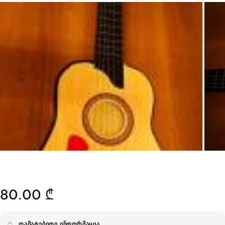
80.00 ₾
ᲓᲐᲛᲐᲢᲔᲑᲘᲗᲘ ᲘᲜᲤᲝᲠᲛᲐᲪᲘᲐ