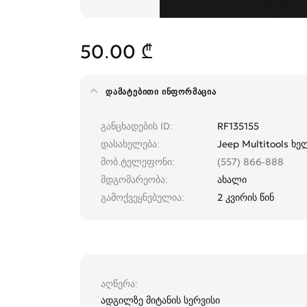
50.00 ₾
ᲓᲐᲛᲐᲢᲔᲑᲘᲗᲘ ᲘᲜᲤᲝᲠᲛᲐᲪᲘᲐ
განცხადების ID
RF135155
დასახელება
Jeep Multitools ხე
მობ.ტელეფონი
(557) 866-888
მდგომარეობა
ახალი
გამოქვეყნებულია
2 კვირის წინ
აღწერა
ადგილზე მიტანის სერვისი