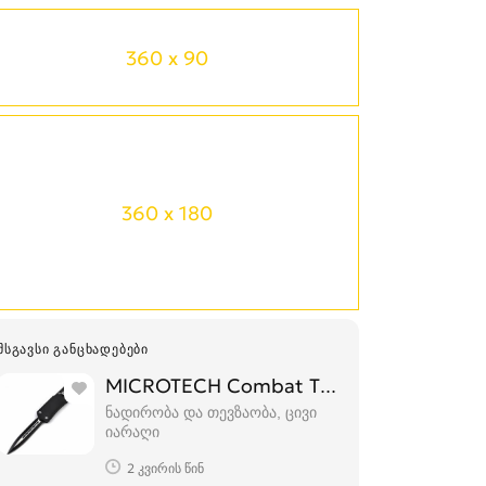
360 x 90
360 x 180
ᲛᲡᲒᲐᲕᲡᲘ ᲒᲐᲜᲪᲮᲐᲓᲔᲑᲔᲑᲘ
MICROTECH Combat Troodon დანა დან
ნადირობა და თევზაობა, ცივი
იარაღი
2 კვირის წინ