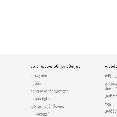
ძირითადი ინფორმაცია
დახმ
მთავარი
რჩეუ
ძებნა
გაცხა
პირობ
ახალი დამატებული
კონფ
ჩვენს შესახებ
რეგის
დაგვიკავშირდით
კომპა
სიახლეები