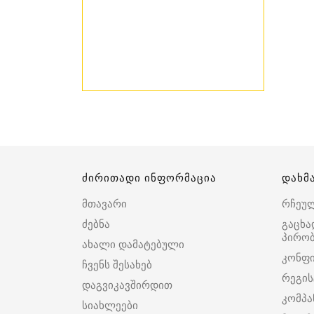
ძირითადი ინფორმაცია
დახმ
მთავარი
რჩეუ
ძებნა
გაცხა
პირობ
ახალი დამატებული
კონფ
ჩვენს შესახებ
რეგის
დაგვიკავშირდით
კომპა
სიახლეები