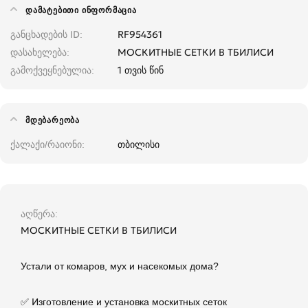
ᲓᲐᲛᲐᲢᲔᲑᲘᲗᲘ ᲘᲜᲤᲝᲠᲛᲐᲪᲘᲐ
განცხადების ID
RF954361
დასახელება
МОСКИТНЫЕ СЕТКИ В ТБИЛИСИ
გამოქვეყნებულია
1 თვის წინ
ᲛᲓᲔᲑᲐᲠᲔᲝᲑᲐ
ქალაქი/რაიონი
თბილისი
აღწერა
МОСКИТНЫЕ СЕТКИ В ТБИЛИСИ
Устали от комаров, мух и насекомых дома?
✅ Изготовление и установка москитных сеток