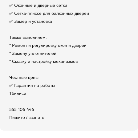
✅ Оконные и дверные сетки
✅ Сетка-плиссе для балконных дверей
✅ Замер и установка
Также выполняем:
* Ремонт и регулировку окон и дверей
* Замену уплотнителей
* Смазку и настройку механизмов
Честные цены
✅ Гарантия на работы
Тбилиси
555 106 446
Пишите / звоните