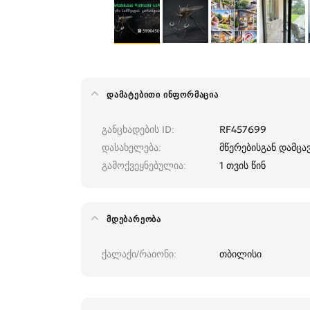
ᲓᲐᲛᲐᲢᲔᲑᲘᲗᲘ ᲘᲜᲤᲝᲠᲛᲐᲪᲘᲐ
განცხადების ID
RF457699
დასახელება
მწერებისგან დამცა
გამოქვეყნებულია
1 თვის წინ
ᲛᲓᲔᲑᲐᲠᲔᲝᲑᲐ
ქალაქი/რაიონი
თბილისი