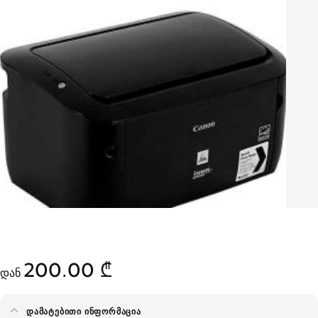
200.00 ₾
დან
ᲓᲐᲛᲐᲢᲔᲑᲘᲗᲘ ᲘᲜᲤᲝᲠᲛᲐᲪᲘᲐ