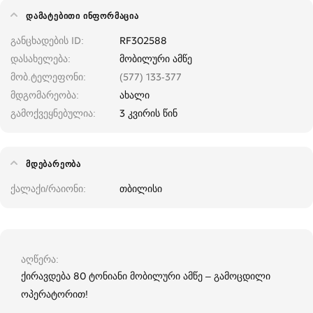
ᲓᲐᲛᲐᲢᲔᲑᲘᲗᲘ ᲘᲜᲤᲝᲠᲛᲐᲪᲘᲐ
განცხადების ID
RF302588
დასახელება
მობილური ამწე
მობ.ტელეფონი
(577) 133-377
მდგომარეობა
ახალი
გამოქვეყნებულია
3 კვირის წინ
ᲛᲓᲔᲑᲐᲠᲔᲝᲑᲐ
ქალაქი/რაიონი
თბილისი
აღწერა
ქირავდება 80 ტონიანი მობილური ამწე – გამოცდილი
ოპერატორით!