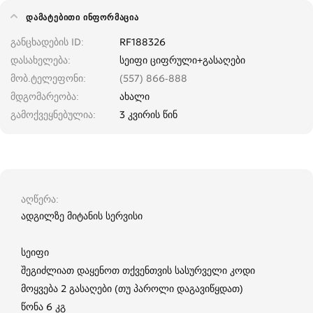
ᲓᲐᲛᲐᲢᲔᲑᲘᲗᲘ ᲘᲜᲤᲝᲠᲛᲐᲪᲘᲐ
განცხადების ID
RF188326
დასახელება
სეიფი ციფრული+გასაღები
მობ.ტელეფონი
(557) 866-888
მდგომარეობა
ახალი
გამოქვეყნებულია
3 კვირის წინ
აღწერა
ადგილზე მიტანის სერვისი
სეიფი
შეგიძლიათ დაყენოთ თქვენთვის სასურველი კოდი
მოყვება 2 გასაღები (თუ პაროლი დაგავიწყდათ)
წონა 6 კგ