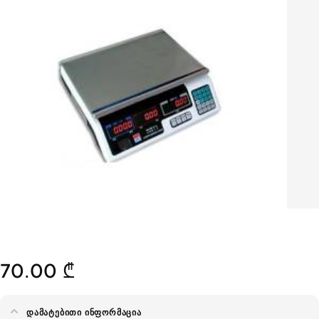
70.00 ₾
ᲓᲐᲛᲐᲢᲔᲑᲘᲗᲘ ᲘᲜᲤᲝᲠᲛᲐᲪᲘᲐ