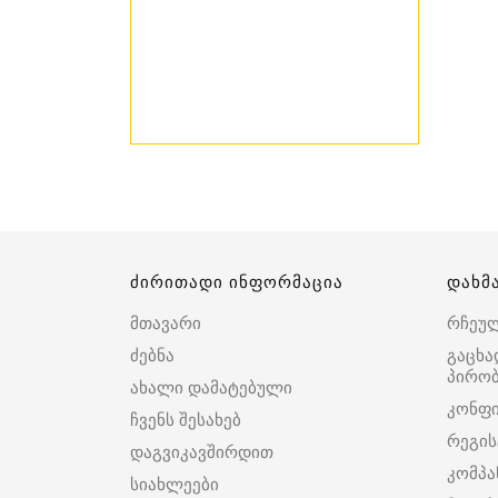
ძირითადი ინფორმაცია
დახმ
მთავარი
რჩეუ
ძებნა
გაცხა
პირობ
ახალი დამატებული
კონფ
ჩვენს შესახებ
რეგის
დაგვიკავშირდით
კომპა
სიახლეები